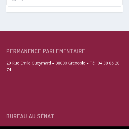
PERMANENCE PARLEMENTAIRE
20 Rue Emile Gueymard – 38000 Grenoble – Tél. 04 38 86 28
74
BUREAU AU SÉNAT
15, rue de Vaugirard – 75291 Paris Cedex 06 – Tél. 01 42 34