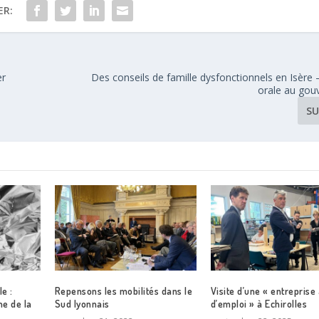
ER:
er
Des conseils de famille dysfonctionnels en Isère
orale au go
SU
e :
Repensons les mobilités dans le
Visite d’une « entreprise 
ne de la
Sud lyonnais
d’emploi » à Echirolles