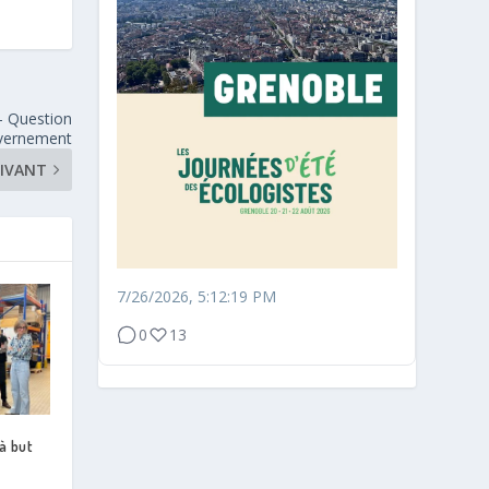
 – Question
uvernement
IVANT
7/26/2026, 5:12:19 PM
0
13
à but