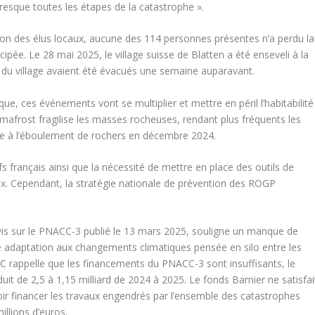
resque toutes les étapes de la catastrophe ».
ation des élus locaux, aucune des 114 personnes présentes n’a perdu la
cipée. Le 28 mai 2025, le village suisse de Blatten a été enseveli à la
ts du village avaient été évacués une semaine auparavant.
ue, ces événements vont se multiplier et mettre en péril l’habitabilité
afrost fragilise les masses rocheuses, rendant plus fréquents les
ite à l’éboulement de rochers en décembre 2024.
ifs français ainsi que la nécessité de mettre en place des outils de
ux. Cependant, la stratégie nationale de prévention des ROGP
vis sur le PNACC-3 publié le 13 mars 2025, souligne un manque de
ne adaptation aux changements climatiques pensée en silo entre les
HCC rappelle que les financements du PNACC-3 sont insuffisants, le
duit de 2,5 à 1,15 milliard de 2024 à 2025. Le fonds Barnier ne satisfai
oir financer les travaux engendrés par l’ensemble des catastrophes
llions d’euros.