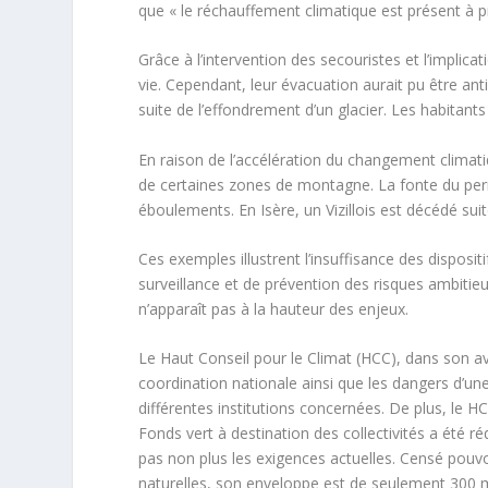
que « le réchauffement climatique est présent à p
Grâce à l’intervention des secouristes et l’implic
vie. Cependant, leur évacuation aurait pu être anti
suite de l’effondrement d’un glacier. Les habitan
En raison de l’accélération du changement climatiq
de certaines zones de montagne. La fonte du perm
éboulements. En Isère, un Vizillois est décédé su
Ces exemples illustrent l’insuffisance des disposit
surveillance et de prévention des risques ambitie
n’apparaît pas à la hauteur des enjeux.
Le Haut Conseil pour le Climat (HCC), dans son a
coordination nationale ainsi que les dangers d’u
différentes institutions concernées. De plus, le 
Fonds vert à destination des collectivités a été ré
pas non plus les exigences actuelles. Censé pouv
naturelles, son enveloppe est de seulement 300 mi