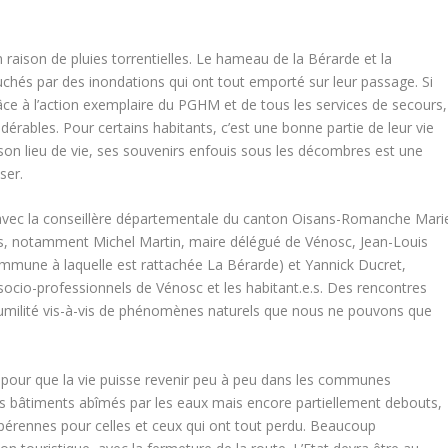
en raison de pluies torrentielles. Le hameau de la Bérarde et la
és par des inondations qui ont tout emporté sur leur passage. Si
ce à l’action exemplaire du PGHM et de tous les services de secours,
érables. Pour certains habitants, c’est une bonne partie de leur vie
 son lieu de vie, ses souvenirs enfouis sous les décombres est une
ser.
 avec la conseillère départementale du canton Oisans-Romanche Mari
s, notamment Michel Martin, maire délégué de Vénosc, Jean-Louis
mmune à laquelle est rattachée La Bérarde) et Yannick Ducret,
 socio-professionnels de Vénosc et les habitant.e.s. Des rencontres
humilité vis-à-vis de phénomènes naturels que nous ne pouvons que
pour que la vie puisse revenir peu à peu dans les communes
 les bâtiments abîmés par les eaux mais encore partiellement debouts,
 pérennes pour celles et ceux qui ont tout perdu. Beaucoup