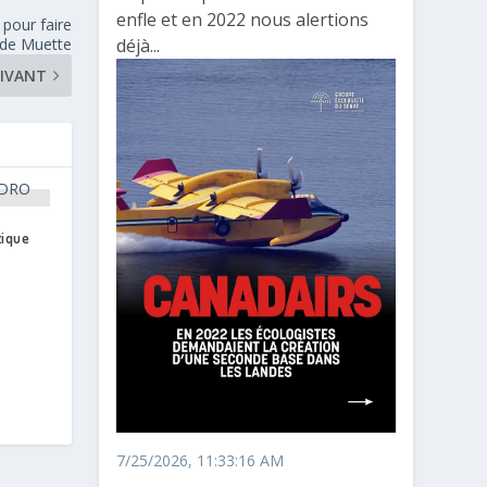
enfle et en 2022 nous alertions
 pour faire
nde Muette
déjà...
IVANT
tique
7/25/2026, 11:33:16 AM