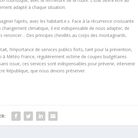
on touristique, avec la fermeture de la route. L’Etat devra être au
ment adapté à chaque situation.
giner l’après, avec les habitant.e.s. Face à la récurrence croissante
changement climatique, il est indispensable de nous adapter, de
rfois renoncer… Des principes chevillés au corps des montagnards.
tait, l’importance de services publics forts, tant pour la prévention,
nsi à Météo France, régulièrement victime de coupes budgétaires
sans issue, ces services sont indispensables pour prévenir, intervenir
tre République, que nous devons préserver.
ER: