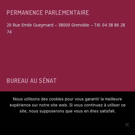
PERMANENCE PARLEMENTAIRE
20 Rue Emile Gueymard – 38000 Grenoble – Tél. 04 38 86 28
74
BUREAU AU SÉNAT
15, rue de Vaugirard – 75291 Paris Cedex 06 – Tél. 01 42 34
Nous utilisons des cookies pour vous garantir la meilleure
39 60
expérience sur notre site web. Si vous continuez à utiliser ce
site, nous supposerons que vous en êtes satisfait.
ACCEPTER
REFUSER LES COOKIES NON FONCTIONNELS