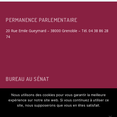
PERMANENCE PARLEMENTAIRE
20 Rue Emile Gueymard – 38000 Grenoble – Tél. 04 38 86 28
74
BUREAU AU SÉNAT
15, rue de Vaugirard – 75291 Paris Cedex 06 – Tél. 01 42 34
Nous utilisons des cookies pour vous garantir la meilleure
39 60
expérience sur notre site web. Si vous continuez à utiliser ce
site, nous supposerons que vous en êtes satisfait.
ACCEPTER