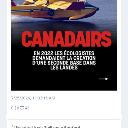
7/25/2026, 11:33:16 AM
6
43
Reposted from
Guillaume Gontard