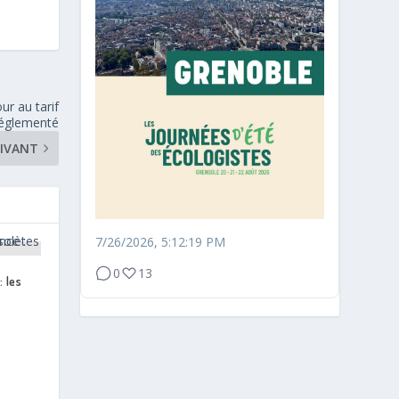
ur au tarif
églementé
IVANT
7/26/2026, 5:12:19 PM
0
13
 les