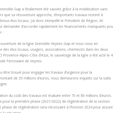
enoble-Gap a finalement été sauvée grâce à la mobilisation sans
lors que sa réouverture approche, d’importants travaux restent à
breux élus locaux, j’ai donc interpellé le Président de Région, M.
leur demander d’accorder rapidement les financements manquants pou
r :
éouverture de la ligne Grenoble-Veynes-Gap et nous nous en
nte des élus locaux, usagers, associations, cheminots dans les deux
 Provence-Alpes-Côte d’Azur, le sauvetage de la ligne a été acté le 4
oile Ferroviaire de Veynes.
 pu être trouvé pour engager les travaux d’urgence pour la
ontant de 35 millions d’euros, nous demeurons inquiets sur la suite
igne.
tion du coût des travaux est évaluée entre 75 et 80 millions d’euros.
x pour la première phase (2021/2022) de régénération de la section
lle phase de régénération sera nécessaire à l’horizon 2024 pour assure
e la situation.