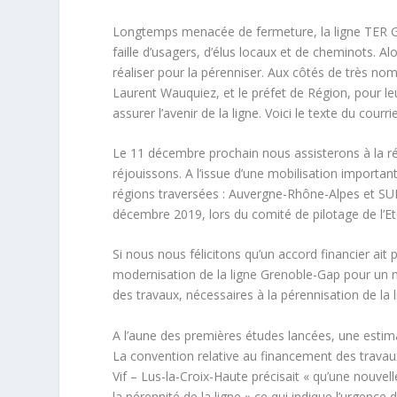
Longtemps menacée de fermeture, la ligne TER Gr
faille d’usagers, d’élus locaux et de cheminots. A
réaliser pour la pérenniser. Aux côtés de très nom
Laurent Wauquiez, et le préfet de Région, pour 
assurer l’avenir de la ligne. Voici le texte du courrie
Le 11 décembre prochain nous assisterons à la r
réjouissons. A l’issue d’une mobilisation importa
régions traversées : Auvergne-Rhône-Alpes et SUD
décembre 2019, lors du comité de pilotage de l’Et
Si nous nous félicitons qu’un accord financier ait
modernisation de la ligne Grenoble-Gap pour un m
des travaux, nécessaires à la pérennisation de la l
A l’aune des premières études lancées, une estima
La convention relative au financement des travau
Vif – Lus-la-Croix-Haute précisait « qu’une nouve
la pérennité de la ligne » ce qui indique l’urgence d