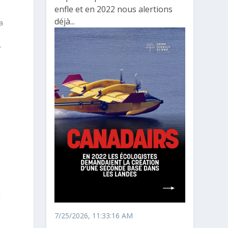
enfle et en 2022 nous alertions
déjà...
a
-
t
7/25/2026, 11:33:16 AM