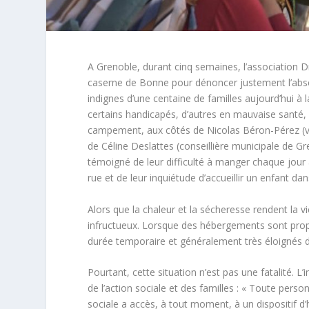
A Grenoble, durant cinq semaines, l’association 
caserne de Bonne pour dénoncer justement l’absen
indignes d’une centaine de familles aujourd’hui à 
certains handicapés, d’autres en mauvaise santé, 
campement, aux côtés de Nicolas Béron-Pérez (vi
de Céline Deslattes (conseillière municipale de 
témoigné de leur difficulté à manger chaque jour à
rue et de leur inquiétude d’accueillir un enfant da
Alors que la chaleur et la sécheresse rendent la v
infructueux. Lorsque des hébergements sont propo
durée temporaire et généralement très éloignés d
Pourtant, cette situation n’est pas une fatalité. L’i
de l’action sociale et des familles : « Toute pers
sociale a accès, à tout moment, à un dispositif 