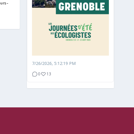
eurs-
7/26/2026, 5:12:19 PM
0
13