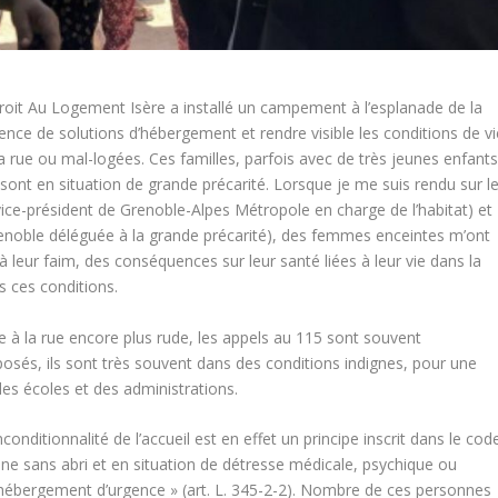
Droit Au Logement Isère a installé un campement à l’esplanade de la
ce de solutions d’hébergement et rendre visible les conditions de vi
la rue ou mal-logées. Ces familles, parfois avec de très jeunes enfants
sont en situation de grande précarité. Lorsque je me suis rendu sur l
ce-président de Grenoble-Alpes Métropole en charge de l’habitat) et
Grenoble déléguée à la grande précarité), des femmes enceintes m’ont
 leur faim, des conséquences sur leur santé liées à leur vie dans la
ns ces conditions.
ie à la rue encore plus rude, les appels au 115 sont souvent
sés, ils sont très souvent dans des conditions indignes, pour une
es écoles et des administrations.
nconditionnalité de l’accueil est en effet un principe inscrit dans le cod
onne sans abri et en situation de détresse médicale, psychique ou
d’hébergement d’urgence » (art. L. 345-2-2). Nombre de ces personnes