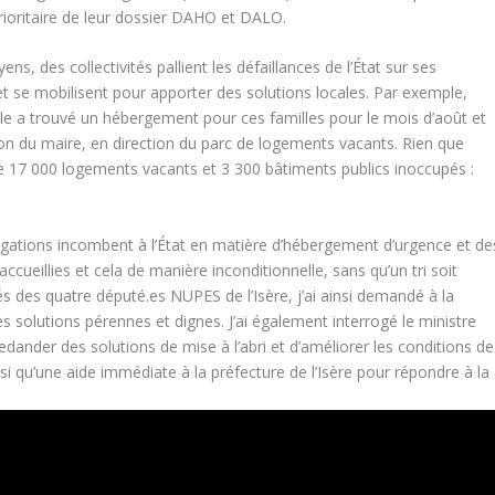
 prioritaire de leur dossier DAHO et DALO.
ns, des collectivités pallient les défaillances de l’État sur ses
t se mobilisent pour apporter des solutions locales. Par exemple,
e a trouvé un hébergement pour ces familles pour le mois d’août et
tion du maire, en direction du parc de logements vacants. Rien que
de 17 000 logements vacants et 3 300 bâtiments publics inoccupés :
gations incombent à l’État en matière d’hébergement d’urgence et de
ccueillies et cela de manière inconditionnelle, sans qu’un tri soit
és des quatre député.es NUPES de l’Isère, j’ai ainsi demandé à la
s solutions pérennes et dignes. J’ai également interrogé le ministre
dander des solutions de mise à l’abri et d’améliorer les conditions de
si qu’une aide immédiate à la préfecture de l’Isère pour répondre à la