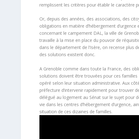
remplissent les critères pour établir le caractère
Or, depuis des années, des associations, des citoye
obligations en matière d’hébergement d’urgence e
concernant le campement DAL, la ville de Grenobl
travaille à la mise en place du pouvoir de réquisi
dans le département de l’Isère, on recense plus 
des solutions existent donc.
A Grenoble comme dans toute la France, des obli
solutions doivent être trouvées pour ces familles a
opéré selon leur situation administrative. Aux côt
préfecture d’intervenir rapidement pour trouver de
délégué au logement au Sénat sur le sujet pour de
vie dans les centres d’hébergement d’urgence, ain
situation de ces dizaines de familles.