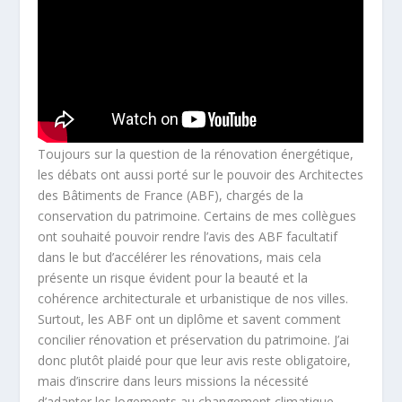
Toujours sur la question de la rénovation énergétique,
les débats ont aussi porté sur le pouvoir des Architectes
des Bâtiments de France (ABF), chargés de la
conservation du patrimoine. Certains de mes collègues
ont souhaité pouvoir rendre l’avis des ABF facultatif
dans le but d’accélérer les rénovations, mais cela
présente un risque évident pour la beauté et la
cohérence architecturale et urbanistique de nos villes.
Surtout, les ABF ont un diplôme et savent comment
concilier rénovation et préservation du patrimoine. J’ai
donc plutôt plaidé pour que leur avis reste obligatoire,
mais d’inscrire dans leurs missions la nécessité
d’adapter les logements au changement climatique.