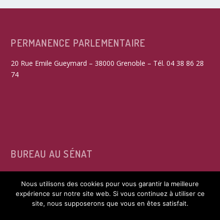
PERMANENCE PARLEMENTAIRE
20 Rue Emile Gueymard – 38000 Grenoble – Tél. 04 38 86 28
74
BUREAU AU SÉNAT
15, rue de Vaugirard – 75291 Paris Cedex 06 – Tél. 01 42 34
Nous utilisons des cookies pour vous garantir la meilleure
39 60
expérience sur notre site web. Si vous continuez à utiliser ce
site, nous supposerons que vous en êtes satisfait.