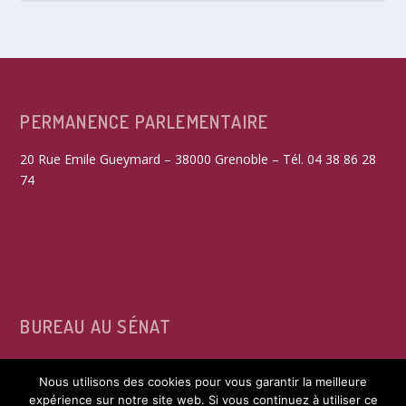
PERMANENCE PARLEMENTAIRE
20 Rue Emile Gueymard – 38000 Grenoble – Tél. 04 38 86 28
74
BUREAU AU SÉNAT
15, rue de Vaugirard – 75291 Paris Cedex 06 – Tél. 01 42 34
Nous utilisons des cookies pour vous garantir la meilleure
39 60
expérience sur notre site web. Si vous continuez à utiliser ce