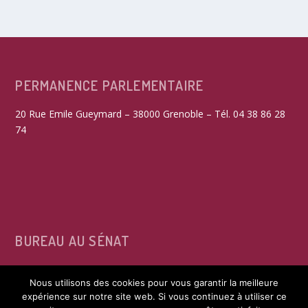
PERMANENCE PARLEMENTAIRE
20 Rue Emile Gueymard – 38000 Grenoble – Tél. 04 38 86 28
74
BUREAU AU SÉNAT
15, rue de Vaugirard – 75291 Paris Cedex 06 – Tél. 01 42 34
Nous utilisons des cookies pour vous garantir la meilleure
39 60
expérience sur notre site web. Si vous continuez à utiliser ce