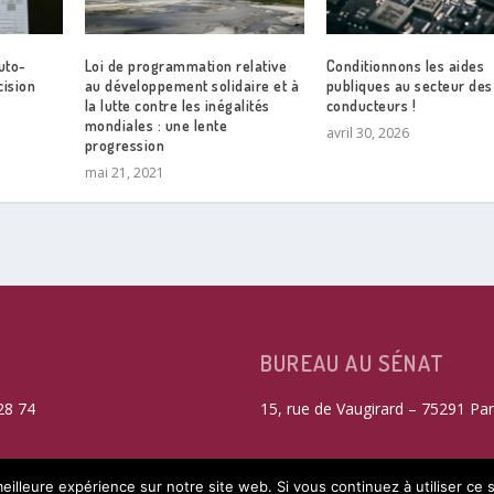
uto-
Loi de programmation relative
Conditionnons les aides
cision
au développement solidaire et à
publiques au secteur des
la lutte contre les inégalités
conducteurs !
mondiales : une lente
avril 30, 2026
progression
mai 21, 2021
BUREAU AU SÉNAT
28 74
15, rue de Vaugirard – 75291 Par
eilleure expérience sur notre site web. Si vous continuez à utiliser ce