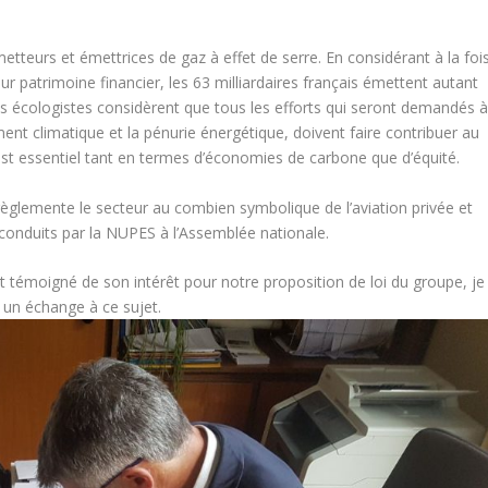
etteurs et émettrices de gaz à effet de serre. En considérant à la foi
r patrimoine financier, les 63 milliardaires français émettent autant
es écologistes considèrent que tous les efforts qui seront demandés 
ent climatique et la pénurie énergétique, doivent faire contribuer au
C’est essentiel tant en termes d’économies de carbone que d’équité.
i règlemente le secteur au combien symbolique de l’aviation privée et
x conduits par la NUPES à l’Assemblée nationale.
témoigné de son intérêt pour notre proposition de loi du groupe, je
sé un échange à ce sujet.