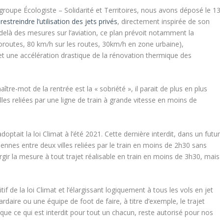
e groupe Écologiste – Solidarité et Territoires, nous avons déposé le 1
estreindre l’utilisation des jets privés
, directement inspirée de son
u-delà des mesures sur l’aviation, ce plan prévoit notamment la
oroutes, 80 km/h sur les routes, 30km/h en zone urbaine),
 et une accélération drastique de la rénovation thermique des
ître-mot de la rentrée est la « sobriété », il parait de plus en plus
illes reliées par une ligne de train à grande vitesse en moins de
ptait la loi Climat à l’été 2021. Cette dernière interdit, dans un futu
iennes entre deux villes reliées par le train en moins de 2h30 sans
ir la mesure à tout trajet réalisable en train en moins de 3h30, mais
if de la loi Climat et l’élargissant logiquement à tous les vols en jet
liardaire ou une équipe de foot de faire, à titre d’exemple, le trajet
n que ce qui est interdit pour tout un chacun, reste autorisé pour nos