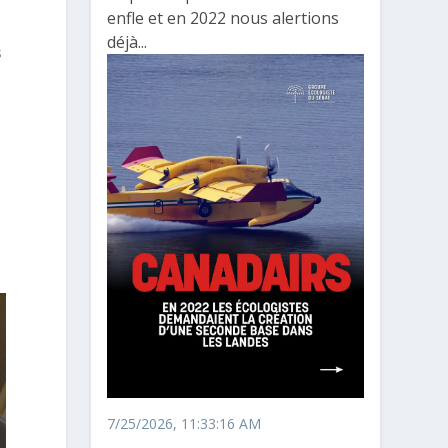
enfle et en 2022 nous alertions
déjà...
s
à
7/25/2026, 11:33:16 AM