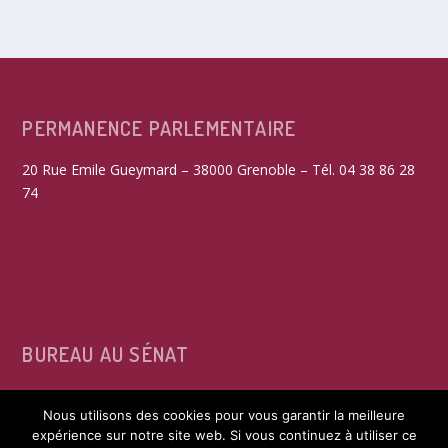
PERMANENCE PARLEMENTAIRE
20 Rue Emile Gueymard – 38000 Grenoble – Tél. 04 38 86 28
74
BUREAU AU SÉNAT
15, rue de Vaugirard – 75291 Paris Cedex 06 – Tél. 01 42 34
Nous utilisons des cookies pour vous garantir la meilleure
39 60
expérience sur notre site web. Si vous continuez à utiliser ce