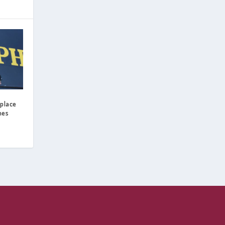
 place
nes