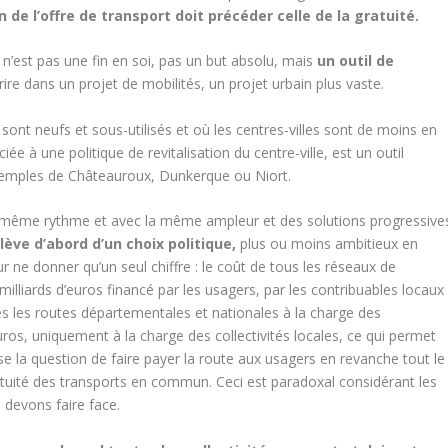
n de l’offre de transport doit précéder celle de la gratuité.
é n’est pas une fin en soi, pas un but absolu, mais
un outil de
crire dans un projet de mobilités, un projet urbain plus vaste.
sont neufs et sous-utilisés et où les centres-villes sont de moins en
ée à une politique de revitalisation du centre-ville, est un outil
emples de Châteauroux, Dunkerque ou Niort.
u même rythme et avec la même ampleur et des solutions progressive
lève d’abord d’un choix politique,
plus ou moins ambitieux en
our ne donner qu’un seul chiffre : le coût de tous les réseaux de
liards d’euros financé par les usagers, par les contribuables locaux
tes les routes départementales et nationales à la charge des
euros, uniquement à la charge des collectivités locales, ce qui permet
se la question de faire payer la route aux usagers en revanche tout le
atuité des transports en commun. Ceci est paradoxal considérant les
 devons faire face.