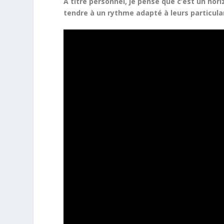
A titre personnel, je pense que c’est un hori
tendre à un rythme adapté à leurs particula