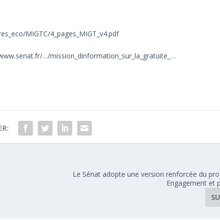
aires_eco/MIGTC/4_pages_MIGT_v4.pdf
/www.senat.fr/…/mission_dinformation_sur_la_gratuite_…
ER:
Le Sénat adopte une version renforcée du proj
Engagement et p
SU