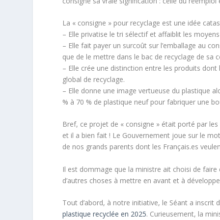
consigne sa vraie signification : celle du réemploi e
La « consigne » pour recyclage est une idée catas
– Elle privatise le tri sélectif et affaiblit les moyen
– Elle fait payer un surcoût sur l’emballage au co
que de le mettre dans le bac de recyclage de sa
– Elle crée une distinction entre les produits dont l
global de recyclage.
– Elle donne une image vertueuse du plastique alo
% à 70 % de plastique neuf pour fabriquer une bou
Bref, ce projet de « consigne » était porté par le
et il a bien fait ! Le Gouvernement joue sur le m
de nos grands parents dont les Français.es veulent
Il est dommage que la ministre ait choisi de faire d
d’autres choses à mettre en avant et à développer
Tout d’abord, à notre initiative, le Séant a inscr
plastique recyclée en 2025
. Curieusement, la minis