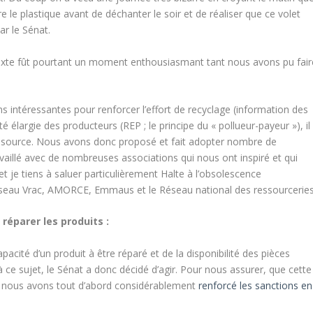
re le plastique avant de déchanter le soir et de réaliser que ce volet
par le Sénat.
texte fût pourtant un moment enthousiasmant tant nous avons pu fair
ns intéressantes pour renforcer l’effort de recyclage (information des
élargie des producteurs (REP ; le principe du « pollueur-payeur »), il
 la source. Nous avons donc proposé et fait adopter nombre de
vaillé avec de nombreuses associations qui nous ont inspiré et qui
et je tiens à saluer particulièrement Halte à l’obsolescence
seau Vrac, AMORCE, Emmaus et le Réseau national des ressourceries
éparer les produits :
apacité d’un produit à être réparé et de la disponibilité des pièces
 à ce sujet, le Sénat a donc décidé d’agir. Pour nous assurer, que cette
ls, nous avons tout d’abord considérablement
renforcé les sanctions en