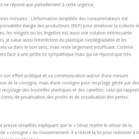
i ne répond que partiellement à cette urgence.
nes mesures : L’information simplifiée des consommateurs est
esponsabilité élargie des producteurs (REP) pour améliorer la collecte d
 les mégots ou les lingettes est aussi une solution intéressante
). Je salue aussi l’interdiction du plastique oxodégradable et les
cela va dans le bon sens, mais reste largement insuffisant. Comme
mes face à une petite loi sympathique mais qui ne répond que très
uler son effort politique et sa communication autour d’une mesure
retour de la consigne, mais d’une consigne pour recyclage gérée par de
e recyclage des bouteilles plastiques et des canettes, celui qui rapport
 connu de privatisation des profits et de socialisation des pertes.
e presse simplifiés expliquant que le « Sénat rejette le retour de la
 de « consigne » du Gouvernement. Il a réécrit la loi pour redonner à l