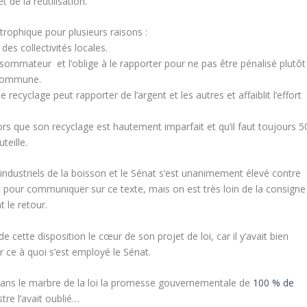
t de la réutilisation.
trophique pour plusieurs raisons :
s des collectivités locales.
nsommateur et l’oblige à le rapporter pour ne pas être pénalisé plutôt
 commune.
e recyclage peut rapporter de l’argent et les autres et affaiblit l’effort
rs que son recyclage est hautement imparfait et qu’il faut toujours 5
teille.
s industriels de la boisson et le Sénat s’est unanimement élevé contre
ot pour communiquer sur ce texte, mais on est très loin de la consigne
 le retour.
e cette disposition le cœur de son projet de loi, car il y’avait bien
 ce à quoi s’est employé le Sénat.
it dans le marbre de la loi la promesse gouvernementale de
100 % de
tre l’avait oublié…