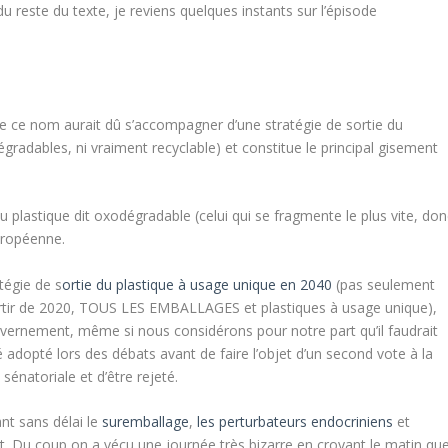
du reste du texte, je reviens quelques instants sur l’épisode
 de ce nom aurait dû s’accompagner d’une stratégie de sortie du
odégradables, ni vraiment recyclable) et constitue le principal gisement
n du plastique dit oxodégradable (celui qui se fragmente le plus vite, do
uropéenne.
tégie de s
ortie du plastique à usage unique en 2040
(pas seulement
à partir de 2020, TOUS LES EMBALLAGES et plastiques à usage unique),
uvernement, même si nous considérons pour notre part qu’il faudrait
 adopté lors des débats avant de faire l’objet d’un second vote à la
natoriale et d’être rejeté.
nt sans délai le
suremballage
,
les perturbateurs endocriniens
et
 Du coup on a vécu une journée très bizarre en croyant le matin qu