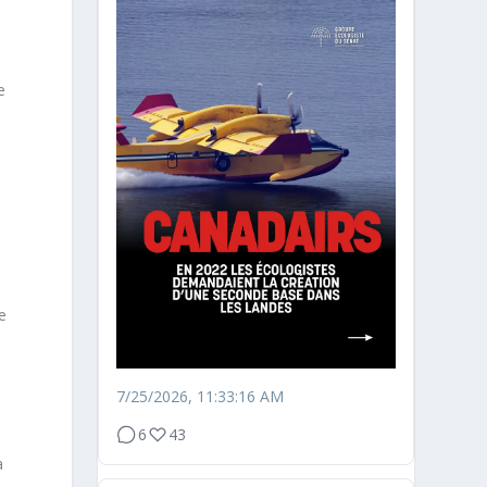
e
s
e
7/25/2026, 11:33:16 AM
6
43
a