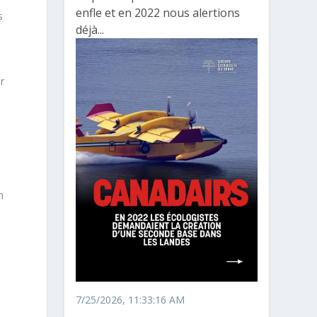
enfle et en 2022 nous alertions
s
déjà...
r
n
7/25/2026, 11:33:16 AM