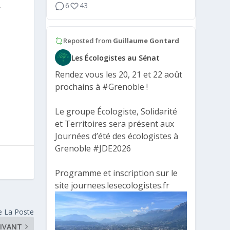
6
43
.
Reposted from
Guillaume Gontard
Les Écologistes au Sénat
Rendez vous les 20, 21 et 22 août
prochains à
#Grenoble
!
Le groupe Écologiste, Solidarité
et Territoires sera présent aux
Journées d’été des écologistes à
Grenoble
#JDE2026
Programme et inscription sur le
site journees.lesecologistes.fr
de La Poste
IVANT