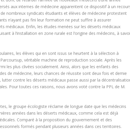
 versés aux internes de médecine apparentent ce dispositif à un recour
, de nombreux syndicats étudiants et élèves de médecine protestent
nts n’ayant pas fini leur formation ne peut suffire à assurer
rts médicaux. Enfin, les études menées sur les déserts médicaux
nt à l’installation en zone rurale est l’origine des médecins, à savoi
ulaires, les élèves qui en sont issus se heurtent à la sélection à
r Parcoursup, véritable machine de reproduction sociale. Après les
i les plus clivées socialement. Ainsi, alors que les enfants des
des de médecine, leurs chances de réussite sont deux fois et demie
si, lutter contre les déserts médicaux passe aussi par la décentralisatio
toriales. Pour toutes ces raisons, nous avons voté contre la PPL de M.
ètes, le groupe écologiste réclame de longue date que les médecins
emières années dans les déserts médicaux, comme cela est déjà
médicales. Comparé à la proposition du gouvernement et des
fessionnels formés pendant plusieurs années dans ces territoires.