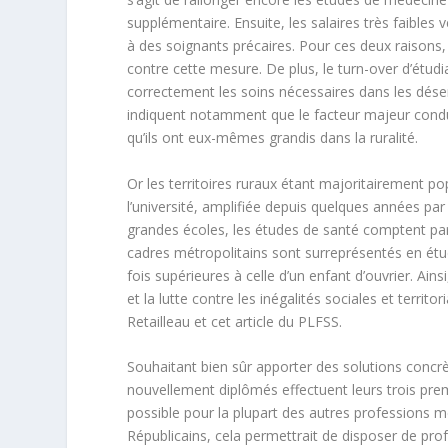
supplémentaire. Ensuite, les salaires très faibles
à des soignants précaires. Pour ces deux raisons
contre cette mesure. De plus, le turn-over d’étudia
correctement les soins nécessaires dans les dése
indiquent notamment que le facteur majeur conduisa
qu’ils ont eux-mêmes grandis dans la ruralité.
Or les territoires ruraux étant majoritairement pop
l’université, amplifiée depuis quelques années pa
grandes écoles, les études de santé comptent parm
cadres métropolitains sont surreprésentés en étu
fois supérieures à celle d’un enfant d’ouvrier. Ain
et la lutte contre les inégalités sociales et terri
Retailleau et cet article du PLFSS.
Souhaitant bien sûr apporter des solutions concr
nouvellement diplômés effectuent leurs trois pr
possible pour la plupart des autres professions 
Républicains, cela permettrait de disposer de pro