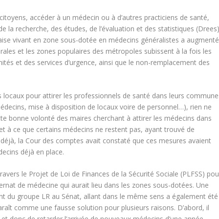
itoyens, accéder à un médecin ou à d’autres practiciens de santé,
n de la recherche, des études, de l’évaluation et des statistiques (Drees)
nçaise vivant en zone sous-dotée en médecins généralistes a augment
rales et les zones populaires des métropoles subissent à la fois les
ités et des services d’urgence, ainsi que le non-remplacement des
us locaux pour attirer les professionnels de santé dans leurs commune
édecins, mise à disposition de locaux voire de personnel…), rien ne
ette bonne volonté des maires cherchant à attirer les médecins dans
t à ce que certains médecins ne restent pas, ayant trouvé de
19 déjà, la Cour des comptes avait constaté que ces mesures avaient
decins déjà en place.
avers le Projet de Loi de Finances de la Sécurité Sociale (PLFSS) pou
rnat de médecine qui aurait lieu dans les zones sous-dotées. Une
dent du groupe LR au Sénat, allant dans le même sens a également été
aît comme une fausse solution pour plusieurs raisons. D’abord, il
e et donc de retarder l’arrivée de nouveaux médecins d’une année