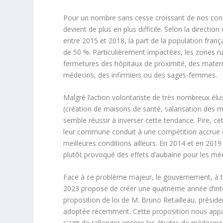
Pour un nombre sans cesse croissant de nos conc
devient de plus en plus difficile. Selon la directio
entre 2015 et 2018, la part de la population fra
de 50 %. Particulièrement impactées, les zones ru
fermetures des hôpitaux de proximité, des matern
médecins, des infirmiers ou des sages-femmes.
Malgré l’action volontariste de très nombreux él
(création de maisons de santé, salarisation des m
semble réussir à inverser cette tendance. Pire, c
leur commune conduit à une compétition accrue e
meilleures conditions ailleurs. En 2014 et en 20
plutôt provoqué des effets d’aubaine pour les mé
Face à ce problème majeur, le gouvernement, à tr
2023 propose de créer une quatrième année d’inte
proposition de loi de M. Bruno Retailleau, prési
adoptée récemment. Cette proposition nous appar
s’agit de rallonger encore les études de médecin