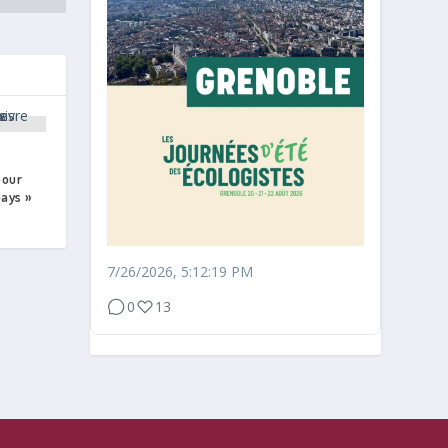
pour
pays »
7/26/2026, 5:12:19 PM
0
13