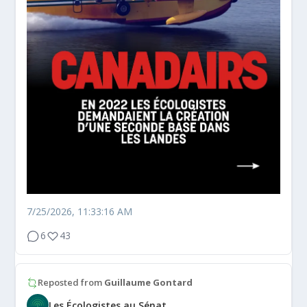
7/25/2026, 11:33:16 AM
6
43
Reposted from
Guillaume Gontard
Les Écologistes au Sénat