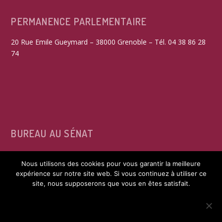
PERMANENCE PARLEMENTAIRE
20 Rue Emile Gueymard – 38000 Grenoble – Tél. 04 38 86 28
74
BUREAU AU SÉNAT
15, rue de Vaugirard – 75291 Paris Cedex 06 – Tél. 01 42 34
Nous utilisons des cookies pour vous garantir la meilleure
39 60
expérience sur notre site web. Si vous continuez à utiliser ce
site, nous supposerons que vous en êtes satisfait.
ACCEPTER
REFUSER LES COOKIES NON FONCTIONNELS