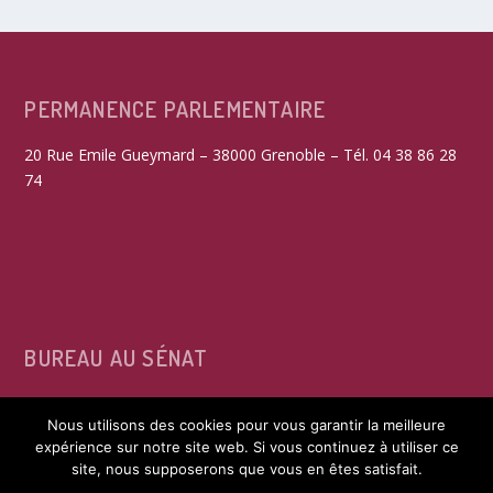
PERMANENCE PARLEMENTAIRE
20 Rue Emile Gueymard – 38000 Grenoble – Tél. 04 38 86 28
74
BUREAU AU SÉNAT
15, rue de Vaugirard – 75291 Paris Cedex 06 – Tél. 01 42 34
Nous utilisons des cookies pour vous garantir la meilleure
39 60
expérience sur notre site web. Si vous continuez à utiliser ce
site, nous supposerons que vous en êtes satisfait.