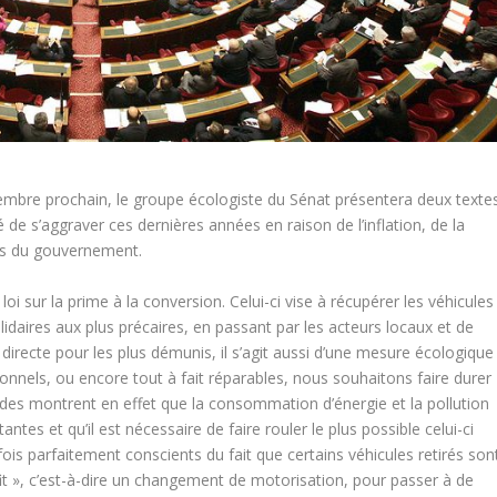
embre prochain, le groupe écologiste du Sénat présentera deux texte
é de s’aggraver ces dernières années en raison de l’inflation, de la
res du gouvernement.
oi sur la prime à la conversion. Celui-ci vise à récupérer les véhicules
solidaires aux plus précaires, en passant par les acteurs locaux et de
 directe pour les plus démunis, il s’agit aussi d’une mesure écologique 
ionnels, ou encore tout à fait réparables, nous souhaitons faire durer
udes montrent en effet que la consommation d’énergie et la pollution
antes et qu’il est nécessaire de faire rouler le plus possible celui-ci
ois parfaitement conscients du fait que certains véhicules retirés son
it », c’est-à-dire un changement de motorisation, pour passer à de