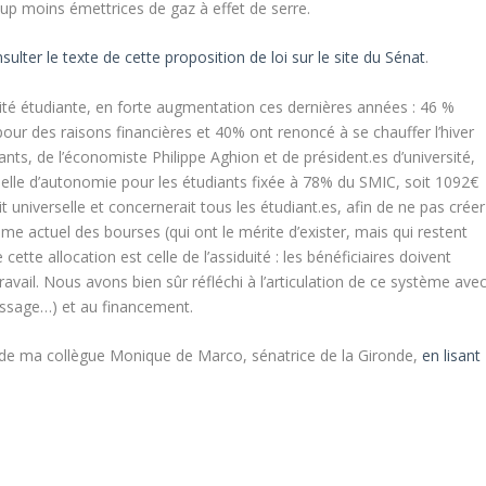
up moins émettrices de gaz à effet de serre.
sulter le texte de cette proposition de loi sur le site du Sénat
.
rité étudiante, en forte augmentation ces dernières années : 46 %
ur des raisons financières et 40% ont renoncé à se chauffer l’hiver
nts, de l’économiste Philippe Aghion et de président.es d’université,
selle d’autonomie pour les étudiants fixée à 78% du SMIC, soit 1092€
t universelle et concernerait tous les étudiant.es, afin de ne pas créer
me actuel des bourses (qui ont le mérite d’exister, mais qui restent
cette allocation est celle de l’assiduité : les bénéficiaires doivent
ravail. Nous avons bien sûr réfléchi à l’articulation de ce système ave
tissage…) et au financement.
n de ma collègue Monique de Marco, sénatrice de la Gironde,
en lisant