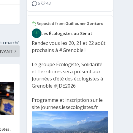
6
43
Reposted from
Guillaume Gontard
Les Écologistes au Sénat
ie du marché
Rendez vous les 20, 21 et 22 août
prochains à
#Grenoble
!
IVANT
Le groupe Écologiste, Solidarité
et Territoires sera présent aux
Journées d’été des écologistes à
Grenoble
#JDE2026
Programme et inscription sur le
site journees.lesecologistes.fr
outes :