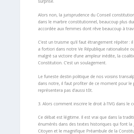
surprise.
Alors non, la jurisprudence du Conseil constitution
dans le marbre constitutionnel, beaucoup plus dur à
accordée aux femmes dont rêve beaucoup à travers 
C’est un truisme qu’il faut étrangement répéter : i
a fortiori dans notre Ve République rationalisée ou
malgré sa victoire d’une ampleur inédite, la coalit
Constitution. C’est un soulagement.
Le funeste destin politique de nos voisins transalp
dans notre, il faut profiter de ce moment pour le p
représentera pas d’aussi tôt.
3. Alors comment inscrire le droit à l’IVG dans le 
Ce débat est légitime. Il est vrai que dans la tradi
énumérés dans des textes historiques qui font la
Citoyen et le magnifique Préambule de la Constit