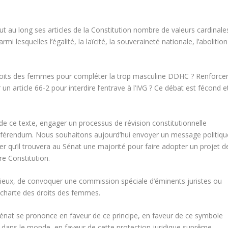
ut au long ses articles de la Constitution nombre de valeurs cardinale
 lesquelles l’égalité, la laïcité, la souveraineté nationale, l’abolition
 droits des femmes pour compléter la trop masculine DDHC ? Renforce
er un article 66-2 pour interdire l’entrave à l’IVG ? Ce débat est fécond e
de ce texte, engager un processus de révision constitutionnelle
référendum. Nous souhaitons aujourd’hui envoyer un message politiqu
er qu’il trouvera au Sénat une majorité pour faire adopter un projet d
re Constitution.
 le mieux, de convoquer une commission spéciale d’éminents juristes ou
charte des droits des femmes.
Sénat se prononce en faveur de ce principe, en faveur de ce symbole
 dans le monde, en faveur de cette protection juridique suprême.