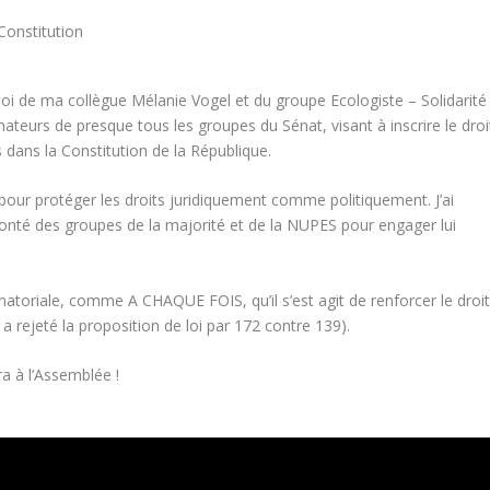
 loi de ma collègue Mélanie Vogel et du groupe Ecologiste – Solidarité
nateurs de presque tous les groupes du Sénat, visant à inscrire le droi
 dans la Constitution de la République.
 pour protéger les droits juridiquement comme politiquement. J’ai
lonté des groupes de
la majorité et de la NUPES pour engager lui
énatoriale, comme A CHAQUE FOIS, qu’il s’est agit de renforcer le droi
 rejeté la proposition de loi par 172 contre 139).
a à l’Assemblée !