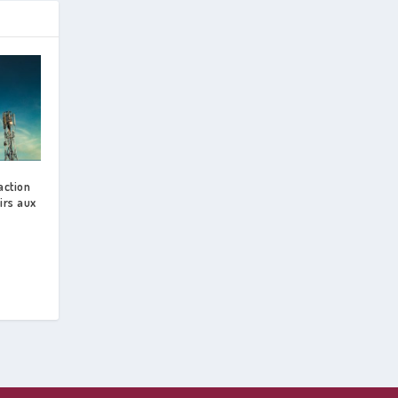
action
irs aux