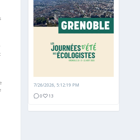
s
r
t
e
7/26/2026, 5:12:19 PM
e
0
13