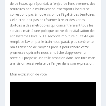
de ce texte, qui répondait à l’enjeu de l’enclavement des
territoires par la multiplication d’aéroports locaux ne
correspond pas à notre vision de l’égalité des territoires.
Celle-ci ne doit pas se résumer à relier des zones
dortoirs à des métropoles qui concentreraient tous les
services mais à une politique active de revitalisation des
écosystèmes locaux. La seconde mouture du texte qui
remplace l’avion par le train nous paraît plus cohérente
mais l’absence de moyens prévus pour rendre cette
promesse opérante nous empêche d’approuver un
texte qui propose une telle ambition dans son titre mais
une vision aussi réduite de l’enjeu dans son expression.
Mon explication de vote :