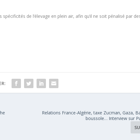
écificités de l’élevage en plein air, afin qu’il ne soit pénalisé par de
ER:
che
Relations France-Algérie, taxe Zucman, Gaza, B
boussole… Interview sur Pu
SU