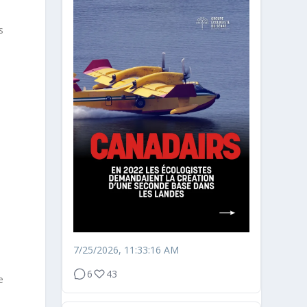
s
7/25/2026, 11:33:16 AM
6
43
e