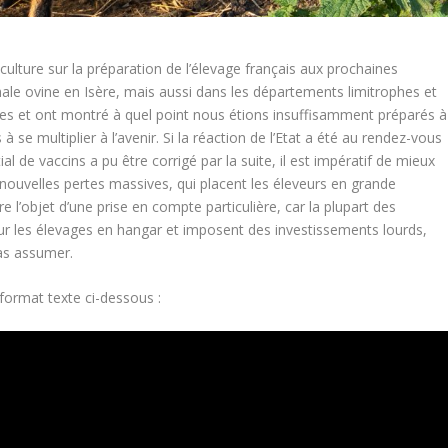
riculture sur la préparation de l’élevage français aux prochaines
hale ovine en Isère, mais aussi dans les départements limitrophes et
les et ont montré à quel point nous étions insuffisamment préparés à
 multiplier à l’avenir. Si la réaction de l’Etat a été au rendez-vous
l de vaccins a pu être corrigé par la suite, il est impératif de mieux
 nouvelles pertes massives, qui placent les éleveurs en grande
aire l’objet d’une prise en compte particulière, car la plupart des
r les élevages en hangar et imposent des investissements lourds,
pas assumer.
format texte ci-dessous :