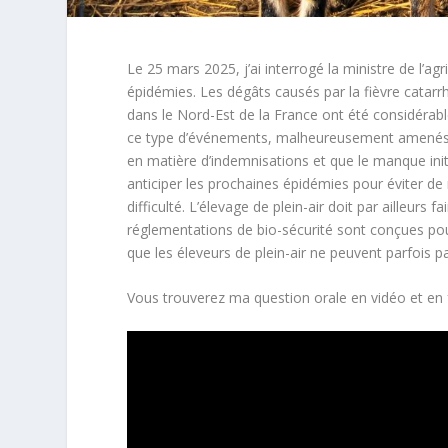
Le 25 mars 2025, j’ai interrogé la ministre de l’ag
épidémies. Les dégâts causés par la fièvre catarr
dans le Nord-Est de la France ont été considérab
ce type d’événements, malheureusement amenés à se
en matière d’indemnisations et que le manque initia
anticiper les prochaines épidémies pour éviter de
difficulté. L’élevage de plein-air doit par ailleurs f
réglementations de bio-sécurité sont conçues pou
que les éleveurs de plein-air ne peuvent parfois 
Vous trouverez ma question orale en vidéo et en 