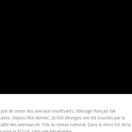
prix de vente des animaux insuffisants, l’élevage français fait
aires. Depuis l’été dernier, 26.000 élevages ont été touchés par la
rtalité des animaux de 10% au niveau national. Dans le Nord-Est de la
s pour la FCO-8, c’est une hécatombe.