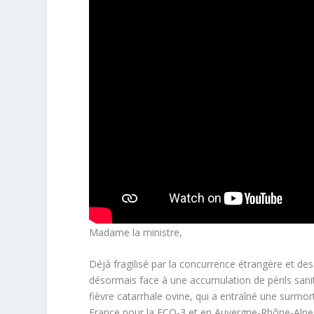
Madame la ministre,
Déjà fragilisé par la concurrence étrangère et des 
désormais face à une accumulation de périls sanit
fièvre catarrhale ovine, qui a entraîné une surmo
France pour la FCO-3 et en Auvergne-Rhône-Alpe