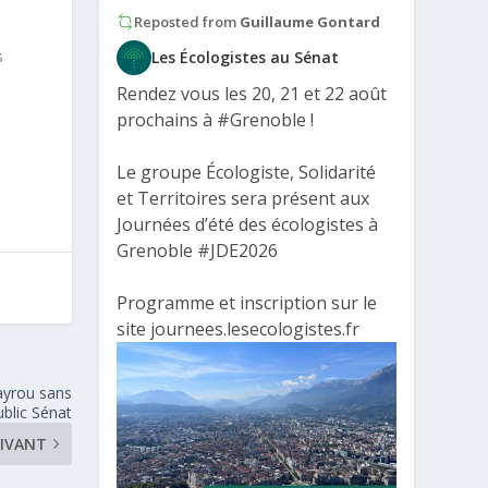
Reposted from
Guillaume Gontard
s
Les Écologistes au Sénat
Rendez vous les 20, 21 et 22 août
prochains à
#Grenoble
!
Le groupe Écologiste, Solidarité
et Territoires sera présent aux
Journées d’été des écologistes à
Grenoble
#JDE2026
Programme et inscription sur le
site journees.lesecologistes.fr
ayrou sans
blic Sénat
IVANT