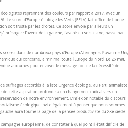
é.
s écologistes reprennent des couleurs par rapport à 2017, avec un
%. Le score d’Europe-écologie les Verts (EELV) fait office de bonne
tion soit trusté par les droites. Ce score envoie par ailleurs un
éjà présager : l’avenir de la gauche, l’avenir du socialisme, passe par
bons scores dans de nombreux pays d’Europe (Allemagne, Royaume-Uni
amique qui concerne, a minima, toute l’Europe du Nord. Le 26 mai,
endue aux urnes pour envoyer le message fort de la nécessité de
 de suffrages accordés à la liste Urgence écologie, au Parti animaliste
e de cette aspiration profonde à un changement radical vers un
préservation de notre environnement. L’inflexion notable du discours
le socialisme écologique invite également à penser que nous sommes
auche aura tourné la page de la pensée productiviste du XXe siècle.
la campagne européenne, de constater à quel point il était difficile de