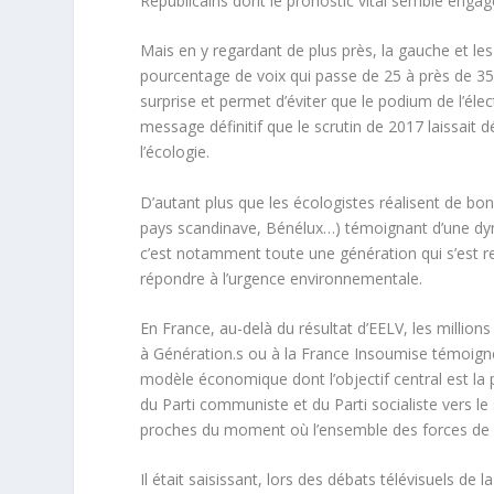
Républicains dont le pronostic vital semble engag
Mais en y regardant de plus près, la gauche et le
pourcentage de voix qui passe de 25 à près de 35 
surprise et permet d’éviter que le podium de l’élec
message définitif que le scrutin de 2017 laissait d
l’écologie.
D’autant plus que les écologistes réalisent de 
pays scandinave, Bénélux…) témoignant d’une dyn
c’est notamment toute une génération qui s’est r
répondre à l’urgence environnementale.
En France, au-delà du résultat d’EELV, les millions
à Génération.s ou à la France Insoumise témoign
modèle économique dont l’objectif central est la 
du Parti communiste et du Parti socialiste vers 
proches du moment où l’ensemble des forces de g
Il était saisissant, lors des débats télévisuels de 