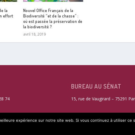
de la
Nouvel Office Français de la
n effort
Biodiversité “et de la chasse” :
où est passée la préservation de
la biodiversité ?
avril 18, 2019
BUREAU AU SÉNAT
28 74
15, rue de Vaugirard – 75291 Par
eilleure expérience sur notre site web. Si vous continuez à utiliser ce
REFUSER LES COOKIES NON FONCTIONNELS
POLITIQUE DE C
litique de confidentialité