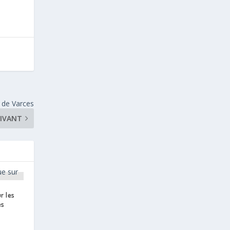
e de Varces
IVANT
r les
es