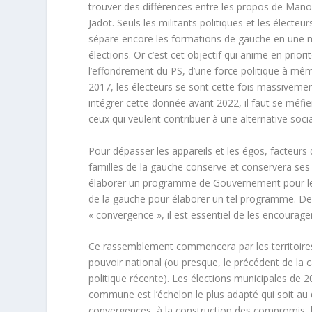
trouver des différences entre les propos de Man
Jadot. Seuls les militants politiques et les élect
sépare encore les formations de gauche en une my
élections. Or c’est cet objectif qui anime en prior
l’effondrement du PS, d’une force politique à mêm
2017, les électeurs se sont cette fois massivement 
intégrer cette donnée avant 2022, il faut se méf
ceux qui veulent contribuer à une alternative soci
Pour dépasser les appareils et les égos, facteurs d
familles de la gauche conserve et conservera ses
élaborer un programme de Gouvernement pour le
de la gauche pour élaborer un tel programme. Des
« convergence », il est essentiel de les encourager
Ce rassemblement commencera par les territoires
pouvoir national (ou presque, le précédent de la 
politique récente). Les élections municipales de 
commune est l’échelon le plus adapté qui soit au
convergences, à la construction des compromis,