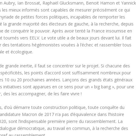
on Aubry, Ian Brossat, Raphaël Glucksmann, Benoit Hamon et Yannic
eurs les mieux informés sont capables de mesurer précisément ce qui
riade de petites forces politiques, incapables de remporter les
ité la grande majorité des électeurs de gauche, à la recherche, depuis
e de conquérir le pouvoir. Après avoir tenté la France insoumise en
tournés vers EELV. Le vote utile a de beaux jours devant lui. Il fait
ier des tentations hégémonistes vouées à l’échec et rassembler tous
ale et écologique.
e grande inertie, il faut se concentrer sur le projet. Si chacune des
 spécificités, les points d’accord sont suffisamment nombreux pour
s 10 ou 20 prochaines années. Lançons des grands états généraux
 initiatives sont apparues en ce sens pour un « big bang », pour une
, des les accompagner, de les faire vivre !
, d’où démarre toute construction politique, toute conquête du
candidature Macron de 2017 n’a pas d’équivalence dans l’histoire
2020, sont l’indispensable première pierre du rassemblement. La
 dialogue démocratique, au travail en commun, à la recherche des
 bref au rassemblement.