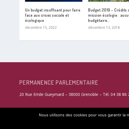
Un budget insuffisant pour faire
Budget 2019 – Crédits 
face aux crises sociale et
mission écologie : aucu
écologique
budgétaire…
décembre 15, 2022
décembre 13, 2018
PERMANENCE PARLEMENTAIRE
20 Rue Emile Gueymard – 38000 Grenoble – Tél. 04 38 86 
Nous utilisons des cookies pour vous garantir la m
ACCEPTER
© 2017-2026 Guillaume Gontard |
|
Mentions Légales
Po