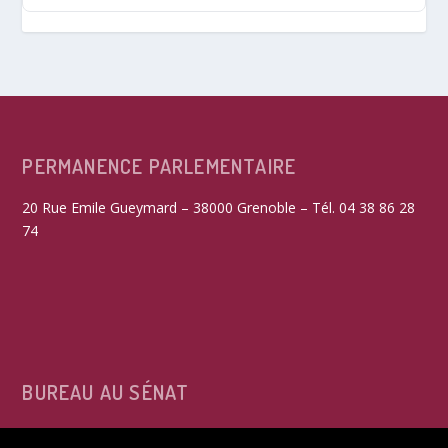
PERMANENCE PARLEMENTAIRE
20 Rue Emile Gueymard – 38000 Grenoble – Tél. 04 38 86 28
74
BUREAU AU SÉNAT
15, rue de Vaugirard – 75291 Paris Cedex 06 – Tél. 01 42 34