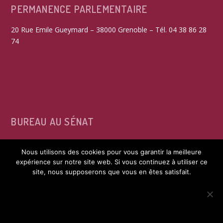
PERMANENCE PARLEMENTAIRE
20 Rue Emile Gueymard – 38000 Grenoble – Tél. 04 38 86 28
74
BUREAU AU SÉNAT
15, rue de Vaugirard – 75291 Paris Cedex 06 – Tél. 01 42 34
Nous utilisons des cookies pour vous garantir la meilleure
39 60
expérience sur notre site web. Si vous continuez à utiliser ce
site, nous supposerons que vous en êtes satisfait.
ACCEPTER
REFUSER LES COOKIES NON FONCTIONNELS
© 2017-2026 Guillaume Gontard |
|
Mentions Légales