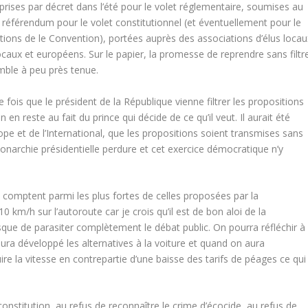
rises par décret dans l’été pour le volet réglementaire, soumises au
ar référendum pour le volet constitutionnel (et éventuellement pour le
mbitions de le Convention), portées auprès des associations d’élus locau
ocaux et européens. Sur le papier, la promesse de reprendre sans filtr
mble à peu près tenue.
ois que le président de la République vienne filtrer les propositions
en reste au fait du prince qui décide de ce qu’il veut. Il aurait été
rope et de l’International, que les propositions soient transmises sans
narchie présidentielle perdure et cet exercice démocratique n’y
comptent parmi les plus fortes de celles proposées par la
 km/h sur l’autoroute car je crois qu’il est de bon aloi de la
isque de parasiter complètement le débat public. On pourra réfléchir à
aura développé les alternatives à la voiture et quand on aura
ire la vitesse en contrepartie d’une baisse des tarifs de péages ce qui
onstitution, au refus de reconnaître le crime d’écocide, au refus de