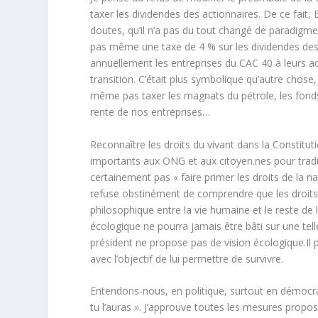
taxer les dividendes des actionnaires. De ce fa
doutes, qu’il n’a pas du tout changé de paradigme p
pas même une taxe de 4 % sur les dividendes des 
annuellement les entreprises du CAC 40 à leurs act
transition. C’était plus symbolique qu’autre chos
même pas taxer les magnats du pétrole, les fonds d
rente de nos entreprises…
Reconnaître les droits du vivant dans la Constitut
importants aux ONG et aux citoyen.nes pour tradui
certainement pas « faire primer les droits de la na
refuse obstinément de comprendre que les droits 
philosophique entre la vie humaine et le reste de
écologique ne pourra jamais être bâti sur une tell
président ne propose pas de vision écologique.Il 
avec l’objectif de lui permettre de survivre.
Entendons-nous, en politique, surtout en démocra
tu l’auras ». J’approuve toutes les mesures propos