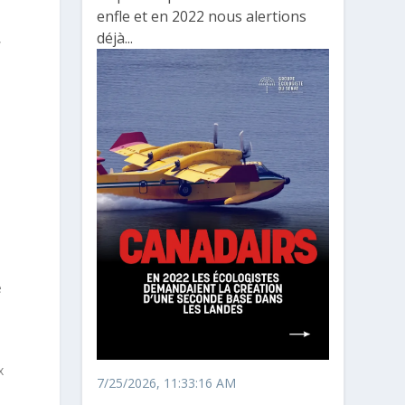
enfle et en 2022 nous alertions
déjà...
,
e
x
7/25/2026, 11:33:16 AM