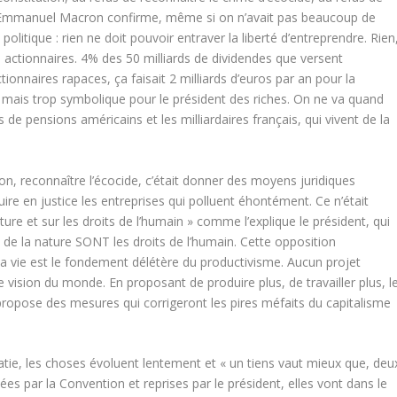
it, Emmanuel Macron confirme, même si on n’avait pas beaucoup de
olitique : rien ne doit pouvoir entraver la liberté d’entreprendre. Rien
actionnaires. 4% des 50 milliards de dividendes que versent
ionnaires rapaces, ça faisait 2 milliards d’euros par an pour la
e, mais trop symbolique pour le président des riches. On ne va quand
e pensions américains et les milliardaires français, qui vivent de la
ion, reconnaître l’écocide, c’était donner des moyens juridiques
re en justice les entreprises qui polluent éhontément. Ce n’était
ture et sur les droits de l’humain » comme l’explique le président, qui
de la nature SONT les droits de l’humain. Cette opposition
 la vie est le fondement délétère du productivisme. Aucun projet
e vision du monde. En proposant de produire plus, de travailler plus, l
propose des mesures qui corrigeront les pires méfaits du capitalisme
tie, les choses évoluent lentement et « un tiens vaut mieux que, deu
ées par la Convention et reprises par le président, elles vont dans le