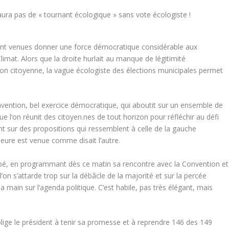
sont venues donner une force démocratique considérable aux
imat. Alors que la droite hurlait au manque de légitimité
tion citoyenne, la vague écologiste des élections municipales permet
nvention, bel exercice démocratique, qui aboutit sur un ensemble de
ue l’on réunit des citoyen.nes de tout horizon pour réfléchir au défi
nt sur des propositions qui ressemblent à celle de la gauche
’heure est venue comme disait l’autre.
mpé, en programmant dès ce matin sa rencontre avec la Convention et
l’on s’attarde trop sur la débâcle de la majorité et sur la percée
a main sur l’agenda politique. C’est habile, pas très élégant, mais
blige le président à tenir sa promesse et à reprendre 146 des 149