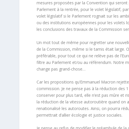
mesures proposées par la Convention qui seront p
Parlement à la rentrée, pour le volet législatif, p
volet législatif si le Parlement rognait sur les a
ou des institutions européennes pour les volets l
les conclusions des travaux de la Commission se
Un mot tout de même pour regretter une nouvelle f
de la Commission, même si le tamis était large. On 
préférable, pour tout ce qui ne relève pas de l’Eu
filtre au Parlement et/ou au référendum. Notre mo
change pas grand-chose…
Car les propositions qu’Emmanuel Macron rejette 
commission. Je ne pense pas à la réduction des 110
conserver pour plus tard, elle n’est pas mûre et r
la réduction de la vitesse autoroutière quand on 
renationalisé les autoroutes. Ainsi, on pourra rédu
permettrait d’allier écologie et justice sociales.
Je pense au refus de modifier le préambule de la c