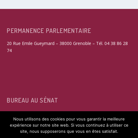
PERMANENCE PARLEMENTAIRE
20 Rue Emile Gueymard – 38000 Grenoble – Tél. 04 38 86 28
74
BUREAU AU SÉNAT
15, rue de Vaugirard – 75291 Paris Cedex 06 – Tél. 01 42 34
Nous utilisons des cookies pour vous garantir la meilleure
39 60
expérience sur notre site web. Si vous continuez à utiliser ce
site, nous supposerons que vous en êtes satisfait.